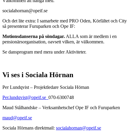
Välkommen att hänga med.
socialahornan@opeif.se
Och det lite extra: I samarbete med PRO Oden, Körfältet och City
så presenterar Furuparken och Ope IF:
Motionsdanserna på söndagar.
ALLA som är medlem i en
pensionärsorganisation, oavsett vilken, är välkommen.
Se dansprogram med mera under Aktiviteter.
Vi ses i Sociala Hörnan
Per Lundqvist – Projektledare Sociala Hörnan
Per.lundqvist@opeif.se
070-6300748
Maud Stålhandske – Verksamhetschef Ope IF och Furuparken
maud@opeif.se
Sociala Hörnans direktmail:
socialahornan@opeif.se